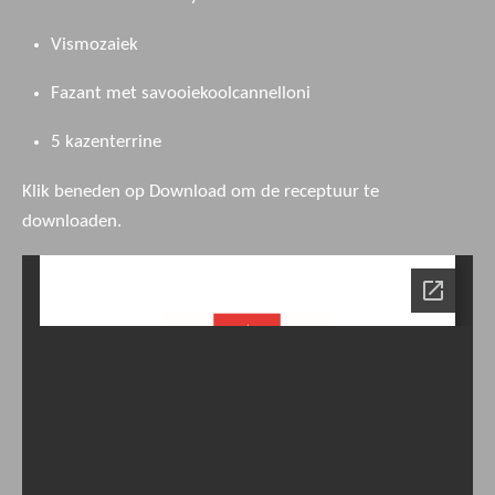
Vismozaiek
Fazant met savooiekoolcannelloni
5 kazenterrine
Klik beneden op Download om de receptuur te
downloaden.