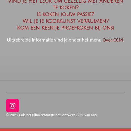
Vind je het leuk om gezellig met anderen
te koken?
Is koken jouw passie?
Wil je je kookkunst verruimen?
Kom een keertje proefkoken bij ons!
Uitgebreide informatie vind je onder het menu
Over CCM
.
I
n
© 2021 CuisineCulinaireMaastricht, ontwerp Hub. van Kan
s
t