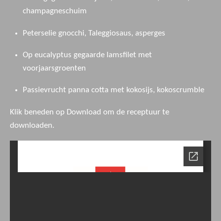
champagneschuim
Peterselie gnocchi, Taleggiosaus, asperges
Op eucalyptus gegaarde lamsfilet met
voorjaarsgroenten
Passievrucht panna cotta met kokosijs, kokoscrumble
Klik beneden op Download om de receptuur te
downloaden.