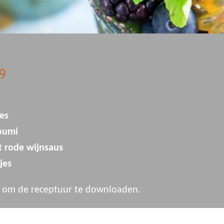
9
es
loumi
t rode wijnsaus
jes
 om de receptuur te downloaden.