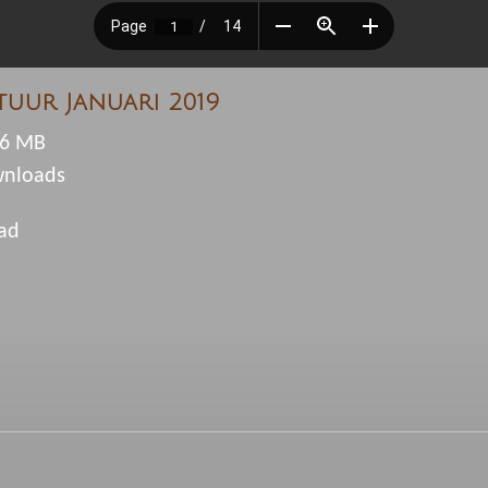
tuur Januari 2019
,6 MB
wnloads
ad