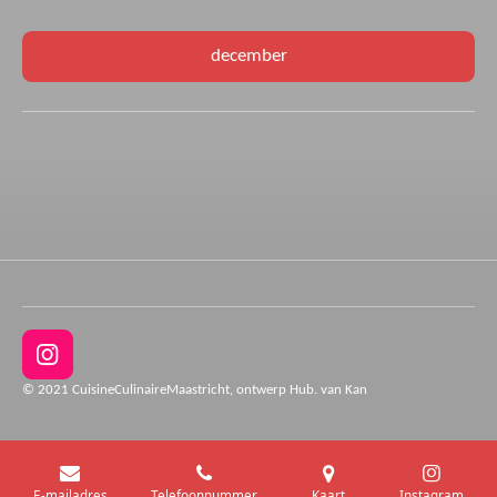
december
I
n
© 2021 CuisineCulinaireMaastricht, ontwerp Hub. van Kan
s
t
a
g
E-mailadres
Telefoonnummer
Kaart
Instagram
r