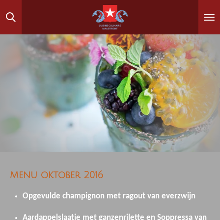
Ga
direct
naar
de
hoofdinhoud
Menu oktober 2016
Opgevulde champignon met ragout van everzwijn
Aardappelslaatje met ganzenrilette en Soppressa van