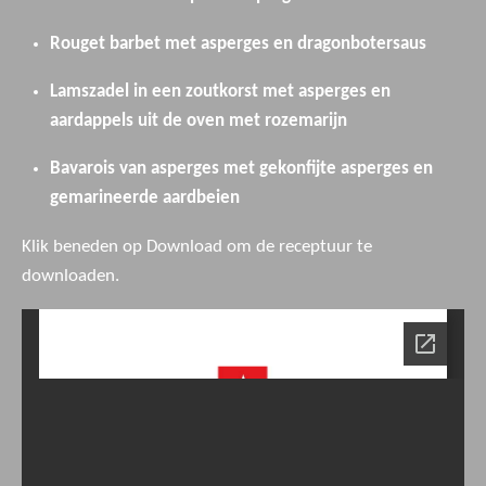
Rouget barbet met asperges en dragonbotersaus
Lamszadel in een zoutkorst met asperges en
aardappels uit de oven met rozemarijn
Bavarois van asperges met gekonfijte asperges en
gemarineerde aardbeien
Klik beneden op Download om de receptuur te
downloaden.